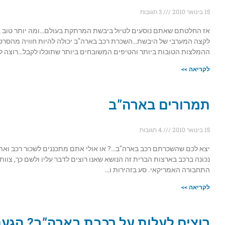
15 בינואר 2010
3 תגובות
אז החלטתם שאתם נוסעים לטיול ביבשת המרתקת בעולם…ומה יותר טוב ב
לקצה המערבי של היבשת…השכרת רכב בארה”ב יכולה להיות חוויה מהסרטים
ההמלצות הטובות ביותר והטיפים המשובחים ביותר שתוכלו לקבל…רוצה לקר
לקריאה >>
תמרורים בארה”ב
15 בינואר 2010
4 תגובות
יצא לכם שהשכרתם רכב בארה”ב…? או אולי אתם מתכננים לשכור רכב ואת
נכונה ברכב בארצות הברית זה הנושא שאנו רוצים לדבר עליו ולשם כך, צוו
התחבורה האמריקאי. סע בזהירות ו…
לקריאה >>
רוצים לעלות על רכבת בארה”ב? הגע