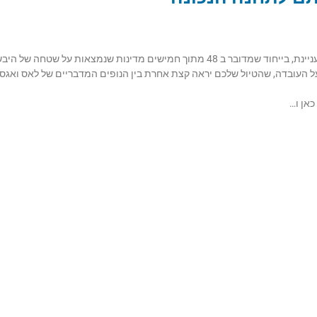
 שנמצאות על שטחה של היבשת האמריקאית.
נמצאת בארה”ב נקראת Amtrak והיא אחראית על העובדה, שהטיול שלכם יראה קצת אחרת בין הנופים המדבריים של לאס 
אן ו…