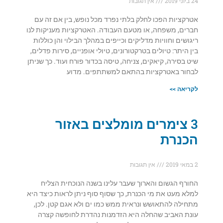
24 ביוני 2019
אין תגובות
אטרקציות הפכו לחלק בלתי נפרד מכל נופש, בין אם זה עם
חברים, משפחה, או מטעם העבודה. האטרקציות מעניקות לנו
ריגושים וחוויות מדליקים וכייפים במהלך הבילוי והן כוללות
בין היתר: טיולים בטרקטורונים, טיולי אופניים, סירות פדלים,
שיט בסירה, קיאקים, צניחה, טיסה בכדור פורח ועוד. כך שניתן
לבחור באטרקציות בהתאם למשתתפים. מדוע
לקריאה >>
3 צימרים מומלצים באזור
הכנרת
2 במאי 2019
אין תגובות
החורף הגשום והארוך שעבר עלינו בשנה הנוכחית הצליח
למלא מעט את מי הכנרת, כך שסוף סוף ניתן לראות כיצד היא
מתחילה להתאושש ונראית ממש כמו ים ולא אגם קטן. לכן,
עונת האביב שהחלה היא הזדמנות נהדרת לחופשה קצרה