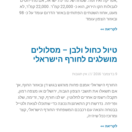
,אפריקה ואירופה. שטחה של מדינת ישראל, אם מתייחסים
לגבולות הקו הירוק, הוא כ- 22,000 קמ”ר. 22,000 קמ”ר, לא
מעט, אחוז השטחים הפתוחים באזור הדרום עומד על כ- 98
ובאזור הצפון עומד
לקריאה >>
טיול כחול ולבן – מסלולים
מושלגים לחורף הישראלי
9 בדצמבר 2016
אין תגובות
החורף הישראלי אמנם פחות מורגש בגוש דן ובאזור החוף, אך
אם תשאלו את תושבי הצפון הגבוה, ירושלים או מצפה רמון,
תקבלו רשמים אחרים לחלוטין. יש לנו חורף, קור, זרימה, שלג
ופריחה. נדרשת רק התארגנות נכונה כדי שתוכלו לצאת ולטייל
בבטחה והנאה עם רכבכם המשפחתי החורף הישראלי, קצר
ומרוכז ככל שיהיה,
לקריאה >>