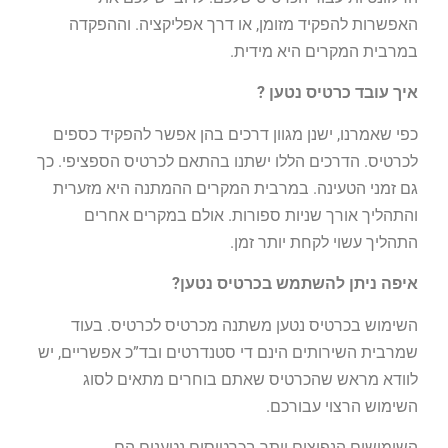
האפשרות להפקיד מזומן, או דרך אפליקציה. וההפקדה
במרבית המקרים היא מידית.
איך עובד כרטיס נטען ?
כפי שאמרנו, ישנן מגוון דרכים בהן אפשר להפקיד כספים
לכרטיס. הדרכים הללו ישתנו בהתאם לכרטיס הספציפי. כך
גם זמני הטעינה. במרבית המקרים ההמתנה היא מזערית
והתהליך אורך שניות ספורות. אולם במקרים אחרים
התהליך עשוי לקחת יותר זמן.
איפה ניתן להשתמש בכרטיס נטען?
השימוש בכרטיס נטען משתנה מכרטיס לכרטיס. בעוד
שמרבית השירותים הינם די סטנדרטים ובד”כ אפשריים, יש
לוודא מראש שהכרטיס שאתם בוחרים מתאים לסוג
השימוש הרצוי עבורכם.
השימושים הנפוצים יותר בכרטיסים נטענים הם