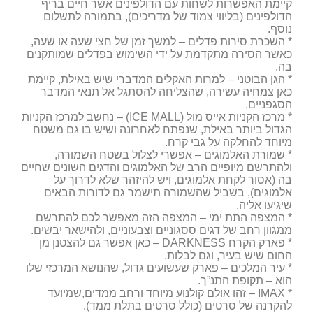
קיימת האפשרות לשחות עם הדולפינים אשר חיים בריף
הדולפינים (בליווי צמוד של מדריכים), בתמורה לתשלום
נוסף.
* השכרת סירות פדלים – למשך זמן של חצי שעה או שעה,
כאשר הסירה מתקדמת על ידי השימוש בפדלים שמותקנים
בה.
* הגן הבוטני – למרות האקלים המדברי שיש באילת, קיימת
כאן צמחיה עשירה, שהצליחה להסתגל אל תנאי המדבר
הסגפניים.
* מרכז הקניות אייס מול (ICE MALL) – נחשב למרכז הקניות
הגדול ביותר באילת, שנפתח לאחרונה ושיש בו גם משטח
מיוחד להחלקה על גבי קרח.
* שמורת האלמוגים – אפשרי לצלול בשטח השמורה,
ולהתרשם מיופיים הרב של האלמוגים והדגים השונים שחיים
בה (אסור לקחת אלמוגים, ויש להיזהר שלא לדרוך על
אלמוגים), בשביל שהשמורה תישמר גם לדורות הבאים
שיגיעו אליה.
* המצפה התת ימי – המצפה הזה מאפשר לכם להתרשם
ממגוון רחב של דגים ססגוניים וצבעוניים, ולהישאר יבשים.
* פארק הקרח DARKNESS – כאן אפשר גם להצטנן מן
החום שיש בעיר, וגם לבלות.
* עיר המלכים – פארק שעשועים גדול, שהנושא המרכזי שלו
הוא – תקופת התנ”ך.
* IMAX – זהו אולם קולנוע מיוחד ורחב ממדים,שמיועד
להקרנה של סרטים (כולל סרטים בתלת ממד).