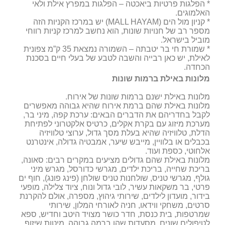
* הפלגות פרטיות ביאכטה – הפלגות במפרץ אילת ולאי
האלמוגים.
* קניון מול הים (MALL HAYAM) יש במרכז הקניות הזה
מספר רב של חנויות שונות, הוא נחשב למרכז קניות רווחי
מוביל בישראל.
* שמורת חי בר יטבתה – השמורה נמצאת 35 ק”מ צפונית
לאילת, יש כאן רבייה והשבה לטבע של בעלי חיים בסכנת
הכחדה.
מלונות באילת ברמות שונות
מלונות באילת ישנם ברמות שונות של אירוח.
מלונות באילת שהם ברמת אירוח שהיא גבוהה מאפשרים
לקבל בחדריהם את הדברים הבאים: ערכת קפה, מיני בר,
מערכת מיזוג עם בקרת אקלים, כרטיס אלקטרוני לפתיחת
הדלת, טלוויזיה שהיא בעלת מסך גדול, ערוצי טלוויזיה
בכבלים או בלוויין, מייבש שיער, אמבטיה גדולה, אינטרנט
אלחוטי, כספת ועוד.
מלונות באילת שהם גדולים מציעים במקרים רבים: סאונה,
בריכת שחייה, בריכת ילדים, מגרשי כדורסל, מגרש מיני
גולף, מגרשי טניס, שולחנות טניס שולחן (פינג פונג), חוף ים
פרטי, בר משקאות עשיר, לובי גדול ונוח, ציוד צלילה, מופעי
בידור, מועדון לילדים, שירותי גיהוץ, מספרה, אולם להקרנת
סרטים, משחקי ווידאו, חניה לאורחי המלון, שירותי
שמרטפות, בית כנסת, חדר כושר מצויד היטב וחדיש, ספא
לטיפולים שונים, מסעדות שהן ברמה גבוהה, מיטות שיזוף