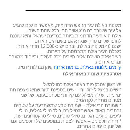
מלונות באילת עיר הנופש הדרומית, מאפשרים לכם להגיע
אל עיר ששורר בה מזג אוויר חם, בכל עונות השנה.
אילת היא העיר הדרומית ביותר במדינת ישראל, והיא שוכנת
לחופו של ים סוף, שנקרא גם בשם הים האדום.
ישנם 48 מלונות באילת, ובהם יש כ-12,000 חדרי אירוח.
כלכלת העיר אילת מתבססת על תיירות.
העיר אילת מושכת אליה תיירים מכל העולם, ובייחוד ממערב
ומרכז אירופה.
קיימים מלונות באילת, ברמות אירוח
שהן נבדלות זו מזו.
אטרקציות שונות באזור אילת
יש מגוון אטרקציות באזור אילת כמו למשל –
* שייט במצלול ז’ול וורן – שיט בספינת תיור שהיא מצפה תת
ימי נייד, יש לה מצלול עם קירות זכוכית, בעומק של שני
מטרים מתחת לקו המים.
* שמורת הרי אילת – שמורת טבע שמשתרעת על שטחים
נרחבים מאוד, אפשר לטייל בה, כולל טיולי גמלים, טיולי
ג’יפים, טיולים רגליים, טיולי סוסים, טיולי טרקטורונים ועוד.
* ריף הדולפינים – אפשר לצפות במופעים של דולפינים וגם
של יונקים ימיים אחרים.