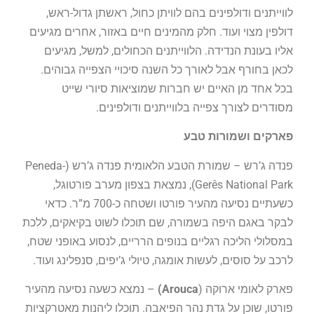
לווייתנים ודולפינים בהם לוויתן כחול, ראשתן גדול-ראש,
דולפין מצוי ועוד. חלק מהמינים חיים באזור, אחרים מגיעים
אליו בעונת הנדידה. הלווייתנים הכחולים, למשל, מגיעים
לכאן בחורף אבל לאורך כל השנה סיכויי הצפייה גבוהים.
בכל אחד מן האיים יש חברות שמוציאות סיורי שייט
מסודרים לצורך צפייה בלווייתנים ודולפינים.
פארקים ושמורות טבע
פנדה ג’רש – שמורת הטבע הלאומית פנדה ג’רש (Peneda-
Gerês National Park), נמצאת בצפון מערב פורטוגל,
כשעתיים נסיעה מהעיר פורטו ושטחה כ-700 מ”ר. כדאי
לבקר באגם היפה בשמורה, שם תוכלו לשוט בקיאקים, ללכת
במסלולי הליכה רגליים בנופים הרריים, לנסוע באופני שטח,
לרכב על סוסים, לעשות אומגה, טיולי ג’יפים, סנפלינג ועוד.
פארק לאומי ארוקה (
Arouca)
– נמצא כשעה נסיעה מהעיר
פורטו, שוכן על גדת נהר הפיאבה. תוכלו ליהנות מאטרקציות