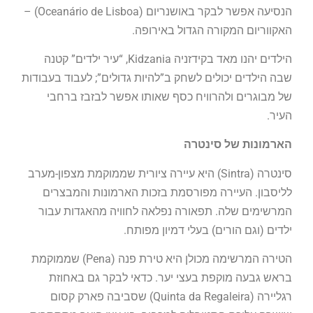
הנסיעה אפשר לבקר באושנריום (Oceanário de Lisboa) –
האקווריום המקורה הגדול באירופה.
הילדים יהנו מאד בקידזניה Kidzania, “עיר ילדים” קטנה
שבה הילדים יכולים לשחק ב”להיות גדולים”; לעבוד בעבודות
של מבוגרים ולהרוויח כסף שאותו אפשר לבזבז ברחבי
העיר.
הארמונות של סינטרה
סינטרה (Sintra) היא עיירה ציורית שממוקמת מצפון-מערב
לליסבון. העיירה מפורסמת בזכות הארמונות והמבצרים
המרשימים שלה. תפאורה נפלאה לחוויה מהאגדות עבור
ילדים (וגם הורים) בעלי דמיון מפותח.
הטירה המרשימה מכולן היא טירת פנה (Pena) שממוקמת
בראש גבעה מוקפת בעצי יער. כדאי לבקר גם באחוזת
רגליירה (Quinta da Regaleira) שסביבה פארק קסום