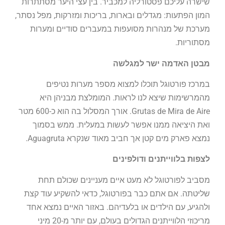
שישרה עליכם פסטורליה למכביר. בין עצי היער מסתתרות
המון הפתעות: מגדלים ובארות, בריכות ומזרקות, מפל נסתר,
מערכת של מנהרות מסועפות במעברים סודיים ומערות
מסתוריות.
מבטן האדמה ישר למגלשה
במרכז פורטוגל תוכלו למצוא מספר מערות נטיפים
מהמרשימות שיצא לנו לראות. המומלצת מבניהן היא
Grutas de Mira de Aire. אורך המסלול בה הוא כ-600 מטר
ואת היציאה ממנו אפשר לעשות במעלית. ממש בסמוך
נמצא פארק מים קטן אך חביב מאוד שנקרא Aguagruta.
לצפות בלווייתנים ודולפינים
מסביב לפורטוגל לא מעט איים מעניינים שכולם תחת
שליטתה. אם אתם כבר בפורטוגל, כדאי להשקיע עוד קצת
ולהגיע, עם הילדים או בלעדיהם. באזור האיים נמצא אחד
מריכוזי הלווייתנים הגדולים בעולם, עם יותר מ-20 מיני