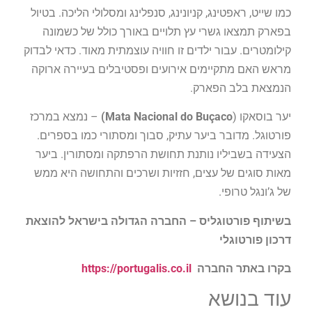
כמו שייט, ראפטינג, קניונינג, סנפלינג ומסלולי הליכה. בטיול
בפארק תמצאו גשרי עץ תלויים באורך כולל של כשמונה
קילומטרים. עבור ילדים זו חוויה עוצמתית מאוד. כדאי לבדוק
מראש האם מתקיימים אירועים ופסטיבלים בעיירה ארוקה
הנמצאת בלב הפארק.
יער בוסאקו (
Mata Nacional do Buçaco)
– נמצא במרכז
פורטוגל. מדובר ביער עתיק, סבוך ומסתורי כמו בספרים.
הצעידה בשביליו נותנת תחושת הרפתקה ומסתורין. ביער
מאות סוגים של עצים, חזזיות ושרכים והתחושה היא ממש
של ג’ונגל טרופי.
בשיתוף פורטוגליס – החברה הגדולה בישראל להוצאת
דרכון פורטוגלי
בקרו באתר החברה
https://portugalis.co.il
עוד בנושא