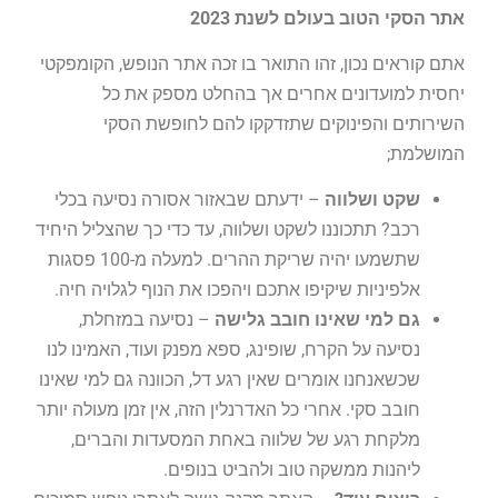
אתר הסקי הטוב בעולם לשנת 2023
אתם קוראים נכון, זהו התואר בו זכה אתר הנופש, הקומפקטי
יחסית למועדונים אחרים אך בהחלט מספק את כל
השירותים והפינוקים שתזדקקו להם לחופשת הסקי
המושלמת;
שקט ושלווה
– ידעתם שבאזור אסורה נסיעה בכלי
רכב? תתכוננו לשקט ושלווה, עד כדי כך שהצליל היחיד
שתשמעו יהיה שריקת ההרים. למעלה מ-100 פסגות
אלפיניות שיקיפו אתכם ויהפכו את הנוף לגלויה חיה.
גם למי שאינו חובב גלישה
– נסיעה במזחלת,
נסיעה על הקרח, שופינג, ספא מפנק ועוד, האמינו לנו
שכשאנחנו אומרים שאין רגע דל, הכוונה גם למי שאינו
חובב סקי. אחרי כל האדרנלין הזה, אין זמן מעולה יותר
מלקחת רגע של שלווה באחת המסעדות והברים,
ליהנות ממשקה טוב ולהביט בנופים.