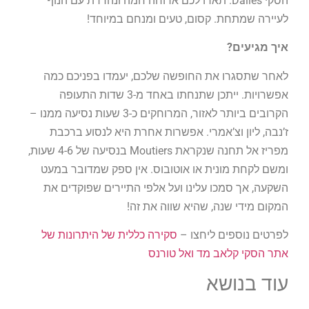
הסקי Dalles. תארו לכם ארוחה חמה ונהדרת עם הנוף
לעיירה שמתחת. קסום, טעים ומנחם במיוחד!
איך מגיעים?
לאחר שתסגרו את החופשה שלכם, יעמדו בפניכם כמה
אפשרויות. ייתכן שתנחתו באחד מ-3 שדות התעופה
הקרובים ביותר לאזור, המרוחקים כ-3 שעות נסיעה ממנו –
ז’נבה, ליון וצ’אמרי. אפשרות אחרת היא לנסוע ברכבת
מפריז אל תחנה שנקראת Moutiers בנסיעה של 4-6 שעות,
ומשם לקחת מונית או אוטובוס. אין ספק שמדובר במעט
השקעה, אך סמכו עלינו ועל אלפי התיירים שפוקדים את
המקום מידי שנה, שהיא שווה את זה!
לפרטים נוספים ליחצו –
סקירה כללית של היתרונות של
אתר הסקי קלאב מד ואל טורנס
עוד בנושא