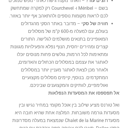
רוצים עוד?
– האתר מקנה גישה לאתרי נופש סמוכים
בשם – Méribel ו- Courchevel רק למקרה שמתחשק
לכם לראות מקומות נוספים ולהתאהב אף יותר באזור.
חוויה של סקי
– מדובר באתר הסקי מהגדולים
בעולם, עם למעלה מ-600 ק”מ של מסלולים
המאופיינים בתנאים מושלמים לגלישה. התורים
קצרים ומהירים יחסית, הנוף נפלא והפעילויות מגוונות
ומתאימות לכל הרמות; גולשים פחות מנוסים יוכלו
לאתגר את עצמם במסלולים הכחולים והאדומים,
ולאחר מכן לצאת לאתגר מעניין יותר במסלולים
המתקדמים. בנוסף, קיימים מסלולים מקצועיים
ואולימפיים, לוותיקים והמקצוענים שביניכם.
אל תפספסו את המסעדות הנפלאות
ואל טורנס מציע שילוב בין אוכל מקומי במחיר נגיש ובין
מסעדות גורמה משובחות. המלצה אחת שהיא חובה היא
מסעדת Chalet de la Marine שנמצאת במעלה מסדרונות