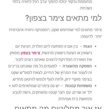
מחוממת וג’קוזי יכולה להפוך ערב רגיל לחוויה בלתי
נשכחת.
למי מתאים צימר בצפון?
צימר מתאים למי שמחפש שקט, רומנטיקה וחוויה אינטימית
יותר. לדוגמה:
זוגות
– בין אם זו הפתעה ליום הולדת, חגיגת יום
נישואין או הצעת נישואין מרגשת,
צימר בצפון
מספק
את האווירה המדויקת לרגעים שאתם רוצים לזכור.
הפסקה מהשגרה
– לפעמים כל מה שאנחנו צריכים
זה לעצור את המרוץ של החיים, לצאת לסופ”ש שקט
בצימר מוקף ירוק, ולתת לגוף ולנפש להיטען מחדש.
משפחות קטנות
– יש גם צימרים שמתאימים לזוג +
ילד או שניים, עם חצר קטנה ומשחקים, גישה לטבע
ותחושת בית אמיתית.
אז איך מחליטים מה מתאים