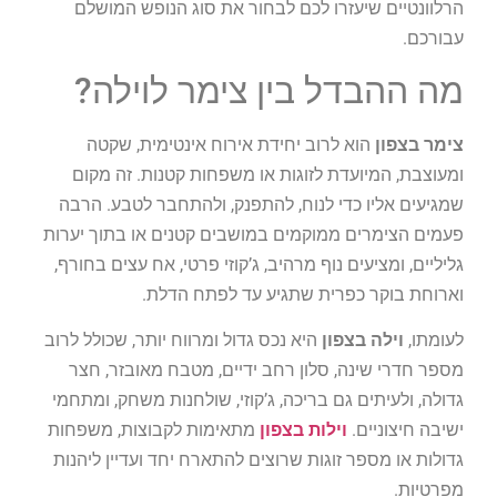
הרלוונטיים שיעזרו לכם לבחור את סוג הנופש המושלם
עבורכם.
מה ההבדל בין צימר לוילה?
צימר בצפון
הוא לרוב יחידת אירוח אינטימית, שקטה
ומעוצבת, המיועדת לזוגות או משפחות קטנות. זה מקום
שמגיעים אליו כדי לנוח, להתפנק, ולהתחבר לטבע. הרבה
פעמים הצימרים ממוקמים במושבים קטנים או בתוך יערות
גליליים, ומציעים נוף מרהיב, ג’קוזי פרטי, אח עצים בחורף,
וארוחת בוקר כפרית שתגיע עד לפתח הדלת.
לעומתו,
וילה בצפון
היא נכס גדול ומרווח יותר, שכולל לרוב
מספר חדרי שינה, סלון רחב ידיים, מטבח מאובזר, חצר
גדולה, ולעיתים גם בריכה, ג’קוזי, שולחנות משחק, ומתחמי
ישיבה חיצוניים.
וילות בצפון
מתאימות לקבוצות, משפחות
גדולות או מספר זוגות שרוצים להתארח יחד ועדיין ליהנות
מפרטיות.