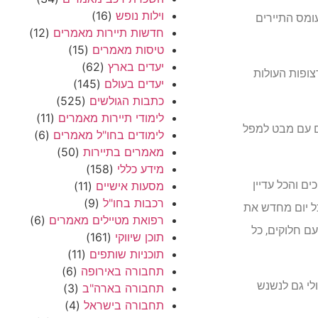
וילות נופש
(16)
מעומס התיירים
חדשות תיירות מאמרים
(12)
טיסות מאמרים
(15)
יעדים בארץ
(62)
M ,המאפשר הגעה לנקודה הגבוה ביותר במרחב כולו ע”י 3! גונדולות רצופות העולות
יעדים בעולם
(145)
כתבות הגולשים
(525)
לימודי תיירות מאמרים
(11)
הרים ביער מדהים עם מבט למפל
לימודים בחו"ל מאמרים
(6)
מאמרים בתיירות
(50)
מידע כללי
(158)
ם והכל עדיין
מסעות אישיים
(11)
רכבות בחו"ל
(9)
כל יום מחדש את
רפואת מטיילים מאמרים
(6)
ם חלוקים, כל
תוכן שיווקי
(161)
תוכניות שותפים
(11)
תחבורה באירופה
(6)
לי גם לנשנש
תחבורה בארה"ב
(3)
תחבורה בישראל
(4)