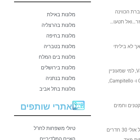
איטלקי, הגברת הכווינה
מלונות באילת
ת מתחנת הרכבת של ורונה וחוזר…ואל תטעו…
מלונות בהרצליה
מלונות בחיפה
 מאד להרים אך לא ביליתי
מלונות בטבריה
מלונות בים המלח
מלונות בירושלים
מתחנת הרכבת המשכתי עם אוטובוס מקומי ואחרי שעה של נסיעה ( סה”כ 3 שעות מוורונה) הגעתי לעמק המדהים והמושלג – Val di fassa, למי שמעוניין
מלונות בנתניה
לדעת, משמעות המילה Val באיטלקית היא “עמק”. כבר בבית, במחקר קצר ומהיר באינטרנט, גיליתי שהעיירות המרכזיות בעמק הן Canazei ו- Campitello,
מלונות בתל אביב
אתרי שותפים
קטנים וחמים
טיולי משפחות לחו"ל
הגעתי למלון בשם “רמון” – מנוהל ע”י משפחה איטלקית ונותן אוירה חמה וביתית, הלובי הוא בעצם סלון גדול עם תנור עצים, וכל המלון מכיל אולי 30 חדרים
האיים המלדיביים
ית מצד