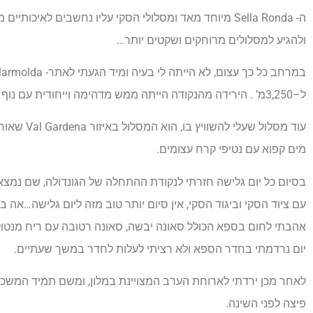
ה- Sella Ronda מיוחד מאד ומסלולי הסקי עליו נחשבים ל
ולהגיע למסלולים מרוחקים ושקטים יותר…
ל–3,250מ’ . הירידה מהנקודה הייתה ממש מדהימה וייחודית עם נוף מדהים מלמעלה על אגם קפוא.
מים קפוא עם נטיפי קרח עצומים.
בסיום כל יום גלישה חזרתי לנקודת ההתחלה של הגונדולה, שם נמצא ב
עם ציוד הסקי וביגוד הסקי, אין סיום יותר טוב מזה ליום גלישה…אה 
אהבתי לחום בספא הכולל סאונה יבשה, סאונה רטובה עם ריח מנטול (
יום נרדמתי בחדר הספא ולא רציתי לעלות לחדר במשך שעתיים.
לאחר מכן ירדתי לארוחת הערב המצויינת במלון, ומשם תמיד המשכ
פיצה לפני השינה.