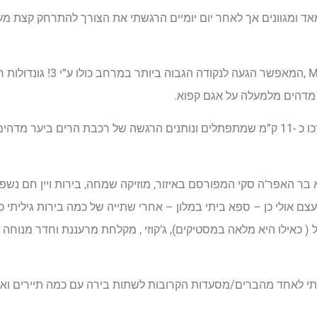
איכותיים מאד ומגוונים אך לאחר יום יומיים הרגשתי את הצורך להתרחק קצת 
במרחב כל כך עצום, לא הייתה לי בעיה ומיד הגעתי לאתר- armolda
עוד מסלול שעלי להשוויץ בו, הוא המסלול באיזור Val Gardena שאורכו כ -11 ק”מ שמתפתלים ונותנים הרגשה של רכבת 
ר האפר’ה סקי המפורסם באיזור, מוזיקה שמחה, בירות ויין חם נשפכי
בעצם אולי כן – ספא ביתי במלון – אחרי שתייה של כמה בירות גיליתי 
 כאילו היא מלאה במסטיקים), ג’קוזי , מקלחת מרעננת וחדר מנוחה ע
תי לאחד מהברים/מסעדות הקרובות לשתות בירה עם כמה תיירים ואו