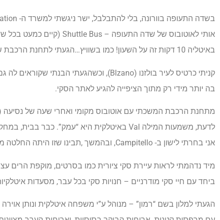
באיטליה 10 דקות זה על השעון! כמו בשוויץ…הגעתי לתחנת הרכבת של ורונה ומשם כבר כל הדרכים להרים ולצפון איטליה פתוחה לרווחה.
בה יותר מידי רק מתוך הציפייה להגיע לאתר הסקי.
אני בחרתי לישון ב- Campitello, ובהמשך ,תבינו שזו היתה החלטה מצוינת.
מיד נדהמתי לראות עיירת סקי ציורית כמו בסרטים, מוקפת הרים עצ
ביחד עם חיי סקי מודרניים – חנויות סקי בכל עבר, מסעדות איטלקיות,
עם מרפסות קטנות. ארוחות הבוקר בסיסיות, וארוחות הערב מצוינות