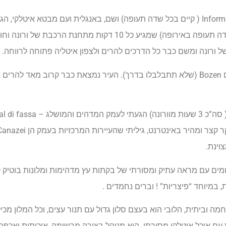
בשדה התעופה בוורונה, בלי להתבלבל, ישר ניגשתי למשרד ה- Information ( קיים בכל שדה תעופה) ושם, באנגלית ועם מבטא 
אותי לאוטובוס של שדה התעופה – Shuttle Bus (קיים כמעט בכל שדה תעופה באירופה) שמגיע כל 10 דקו
קניתי כרטיס לעיר בולזנו (Blzano), וכשהגעתי הבנתי שקוראים לה גם Bozen (שלא תתבלבלו בדרך). העיר נמצאת כבר קרוב
ומים עם מראה עתיק ומסורתי של בקתות עץ מדהימות ומלונות בוטיק 
 במיוחד “פיצריות” ! וברים נחמדים .
 עם אוכל איטלקי מסורתי. הוא מנוהל בצורה מרשימה, איכותית ואכפת