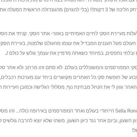
המשפחה, ובנוסף… היתרון הגדול למכורי הסקי – המלון ממוקם במרחק הליכה של 3 דקות!!! (בלי להגזים) מהגונדול
ות מעיירת הסקי לחיים האמיתיים באזור- אתר הסקי. קניתי את הסק
דולה ועליתי במשך 10 דקות בערך 2 ק”מ אל תוך העולם מעל העננים המבדיל את עצמו מהעולם שלמטה, בעיירת
ובלתי נתפסים, במיוחד כשאתה מדמיין את עצמך גולש על כולם J
Super Dolomit והוא אחד ממרחבי הסקי המפורסמים והמשוכללים בעולם. לא סתם זהו מרחב ולא א
תוכו לא פחות מ- 12 אתרי סקי ואני הספקתי להיות רק ב-4 בשבוע של חופשת סקי.כל האתרים מקושרים ביחד עם מערכות רכב
 וגוון לי את הטיול מבחינת נוף, מסלולי הגלישה וכמובן העיירות ה
כשהתחלתי לגלוש מיד ראיתי את מסלול הסקי שקראתי עליו, ה – ,Sella Ronda הייחודי בעולם ואחד המפורסמים באירופה כ
לוש בכוון השעון, וביום אחר נגד כיוון השעון. משהו שלא יוצא להרבה גולשים 
ל!