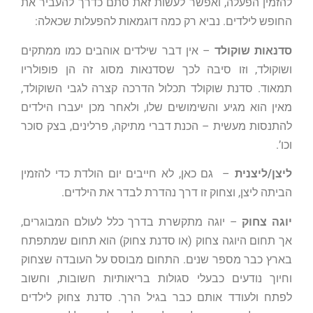
להזמין הפעלה, ואפשר לעשות זאת סתם כדרך להעביר את
החופש לילדים. נביא רק כמה דוגמאות להפעלות שכאלה:
סדנאות שוקולד
– אין דבר שילדים אוהבים כמו ממתקים
ושוקולד, וזו סיבה לכך שסדנאות מסוג זה הן פופולריו
תמאוד. סדנת שוקולד תכלול הדרכה קצרה לגבי השוקולד,
מאין הוא מגיע והשימושים שלו, ולאחר מכן יעברו הילדים
להתנסות מעשית – הכנת דברי מתיקה, פרלינים, בצק סוכר
וכו’.
ליצן/ליצנית
– גם כאן, לא חייבים יום הולדת כדי להזמין
הביתה ליצן, וצחוק זו דרך נהדרת לבדר את הילדים.
יוגה צחוק
– יוגה מתקשרת בדרך כלל לעולם המבוגרים,
אך תחום היוגה צחוק (או סדנת צחוק) הוא תחום שמתפתח
בארץ כבר מספר שנים. התחום מבוסס על העובדה שצחוק
וחיוך נודעים כבעלי סגולות בריאותיות חשובות, וחשוב
לפתח ולעודד אותם כבר בגיל הרך. סדנת צחוק לילדים